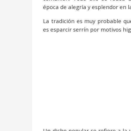
época de alegría y esplendor en la
La tradición es muy probable qu
es esparcir serrín por motivos hi
Un dicho popular se refiere a la 