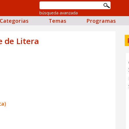
búsqueda avanzada
Categorias
Temas
Programas
 de Litera
ca)