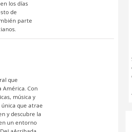
en los días
esto de
ambién parte
ianos.
ral que
a América. Con
icas, música y
 única que atrae
en y descubre la
 en un entorno
taDeLaArribada