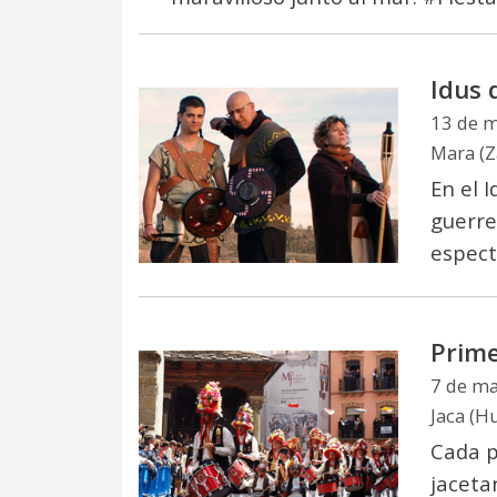
Idus 
13 de 
Mara (Z
En el 
guerre
espectá
Prime
7 de m
Jaca (H
Cada p
jaceta