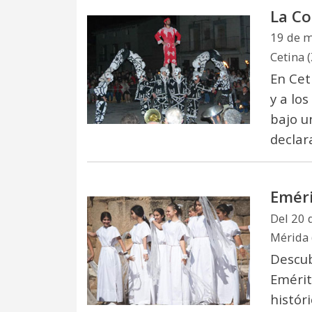
La Co
19 de 
Cetina 
En Cet
y a lo
bajo u
declar
Eméri
Del 20 
Mérida 
Descub
Emérit
histór