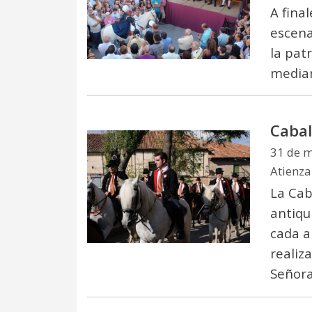
A fina
escena
la pat
mediar
Cabal
31 de 
Atienza
La Cab
antiqu
cada a
realiz
Señora 