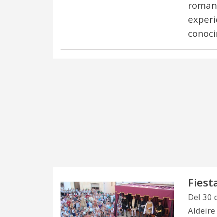
romana
experi
conoci
Fiest
Del 30 
Aldeire