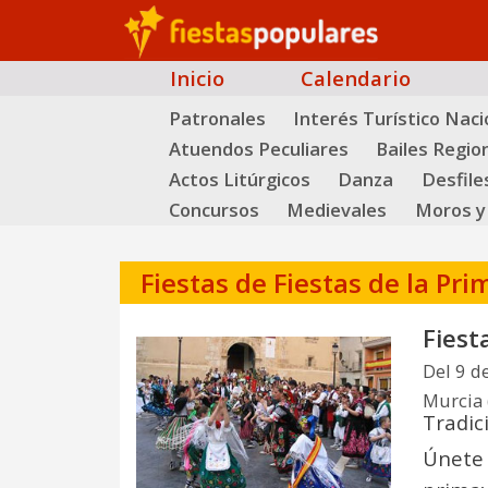
Inicio
Calendario
Patronales
Interés Turístico Naci
Atuendos Peculiares
Bailes Regio
Actos Litúrgicos
Danza
Desfile
Concursos
Medievales
Moros y 
Fiestas de Fiestas de la Pr
Fiest
Del 9 de
Murcia 
Tradic
Únete 