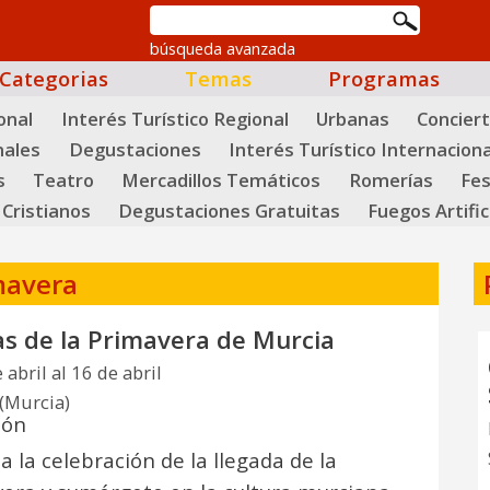
búsqueda avanzada
Categorias
Temas
Programas
onal
Interés Turístico Regional
Urbanas
Concier
nales
Degustaciones
Interés Turístico Internaciona
s
Teatro
Mercadillos Temáticos
Romerías
Fes
Cristianos
Degustaciones Gratuitas
Fuegos Artific
imavera
as de la Primavera de Murcia
 abril al 16 de abril
(Murcia)
ión
a la celebración de la llegada de la